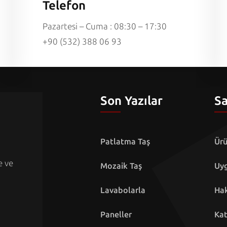
Telefon
Pazartesi – Cuma : 08:30 – 17:30
+90 (532) 388 06 93
Son Yazılar
Sa
Patlatma Taş
Ürü
e ve
Mozaik Taş
Uyg
Lavabolarla
Ha
Paneller
Kat