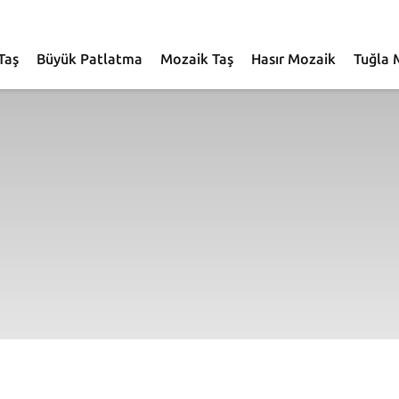
Taş
Büyük Patlatma
Mozaik Taş
Hasır Mozaik
Tuğla 