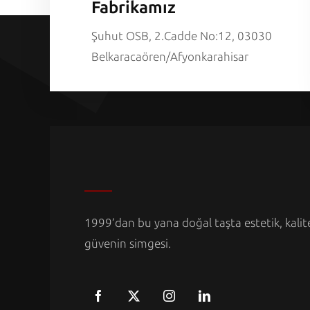
Fabrikamız
Şuhut OSB, 2.Cadde No:12, 03030
Belkaracaören/Afyonkarahisar
1999’dan bu yana doğal taşta estetik, kalit
güvenin simgesi.