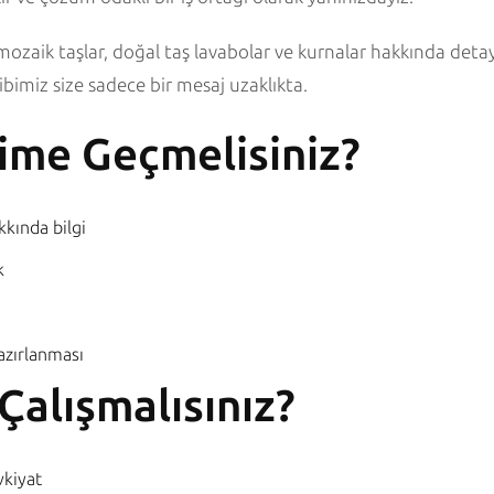
 mozaik taşlar, doğal taş lavabolar ve kurnalar hakkında detayl
ibimiz size sadece bir mesaj uzaklıkta.
şime Geçmelisiniz?
kkında bilgi
k
azırlanması
Çalışmalısınız?
vkiyat