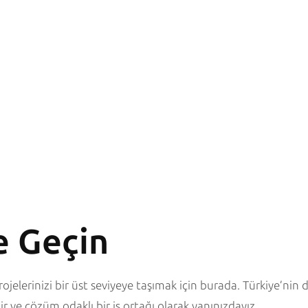
e Geçin
ojelerinizi bir üst seviyeye taşımak için burada. Türkiye’nin 
r ve çözüm odaklı bir iş ortağı olarak yanınızdayız.