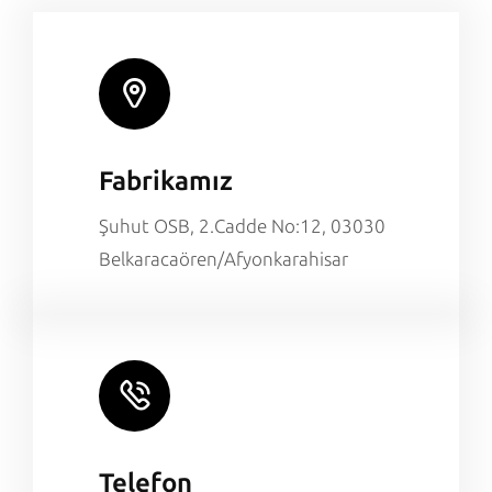
Fabrikamız
Şuhut OSB, 2.Cadde No:12, 03030
Belkaracaören/Afyonkarahisar
Telefon