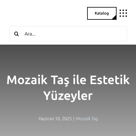
Skip
to
Katalog
content
Search
for:
Mozaik Taş ile Estetik
Yüzeyler
Haziran 10, 2025
|
Mozaik Taş