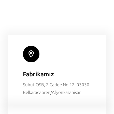
Fabrikamız
Şuhut OSB, 2.Cadde No:12, 03030
Belkaracaören/Afyonkarahisar