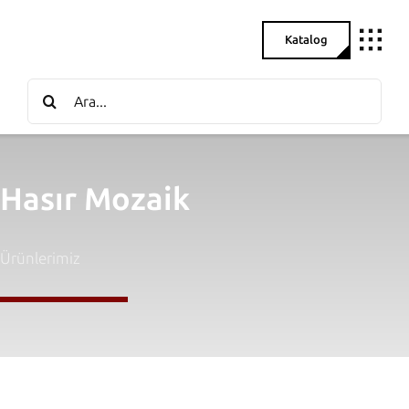
Skip
to
Katalog
content
Search
for:
Hasır Mozaik
Ürünlerimiz