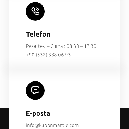
Telefon
Pazartesi – Cuma : 08:30 – 17:30
+90 (532) 388 06 93
E-posta
info@kuponmarble.com