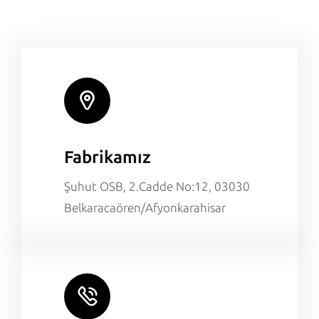
Fabrikamız
Şuhut OSB, 2.Cadde No:12, 03030
Belkaracaören/Afyonkarahisar