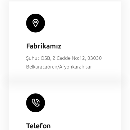
Fabrikamız
Şuhut OSB, 2.Cadde No:12, 03030
Belkaracaören/Afyonkarahisar
Telefon