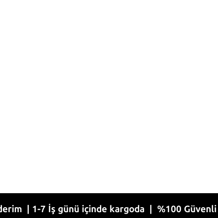
-7 İş günü içinde kargoda | %100 Güvenli Alışveri