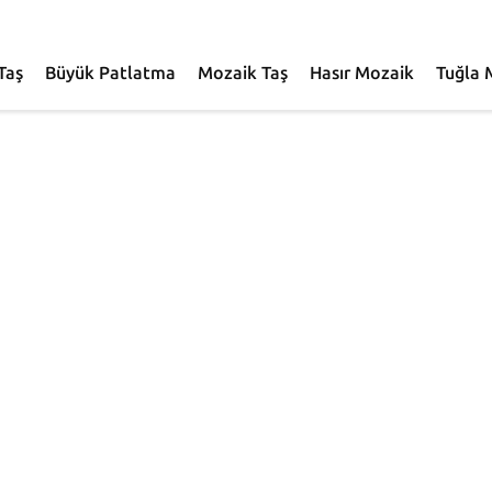
Taş
Büyük Patlatma
Mozaik Taş
Hasır Mozaik
Tuğla 