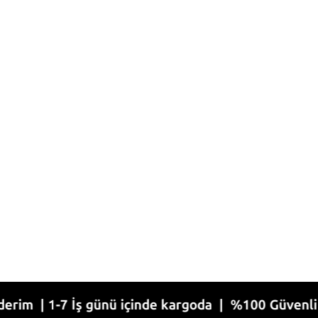
-7 İş günü içinde kargoda | %100 Güvenli Alışveri