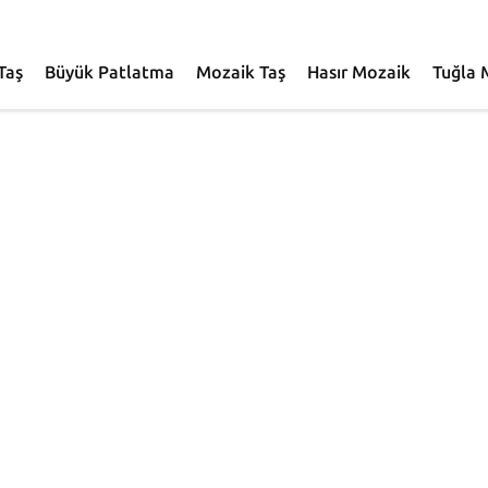
Taş
Büyük Patlatma
Mozaik Taş
Hasır Mozaik
Tuğla 