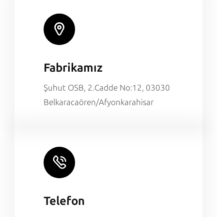
Fabrikamız
Şuhut OSB, 2.Cadde No:12, 03030
Belkaracaören/Afyonkarahisar
Telefon