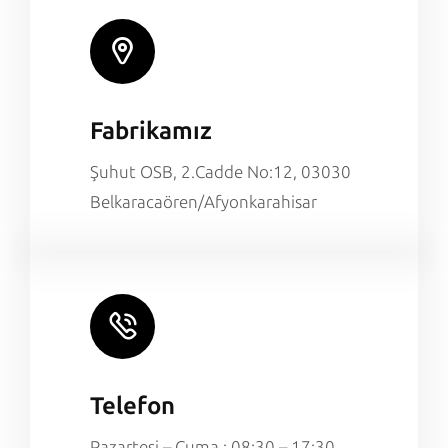
Fabrikamız
Şuhut OSB, 2.Cadde No:12, 03030
Belkaracaören/Afyonkarahisar
Telefon
Pazartesi – Cuma : 08:30 – 17:30