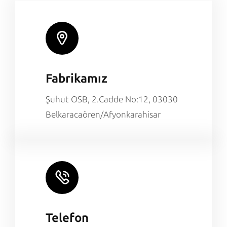
Fabrikamız
Şuhut OSB, 2.Cadde No:12, 03030
Belkaracaören/Afyonkarahisar
Telefon