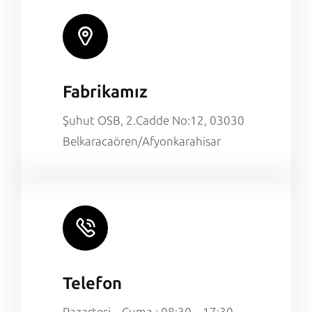
Fabrikamız
Şuhut OSB, 2.Cadde No:12, 03030
Belkaracaören/Afyonkarahisar
Telefon
Pazartesi – Cuma : 08:30 – 17:30