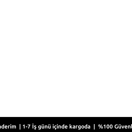
 1-7 İş günü içinde kargoda | %100 Güvenli Alışve