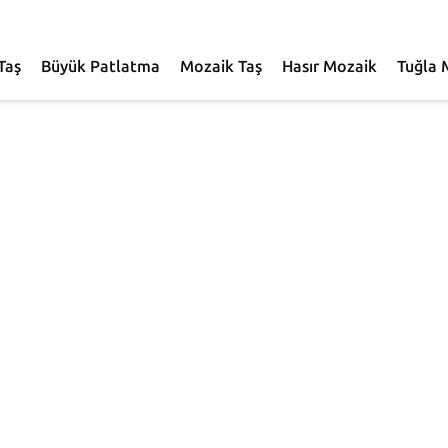
Taş
Büyük Patlatma
Mozaik Taş
Hasır Mozaik
Tuğla 