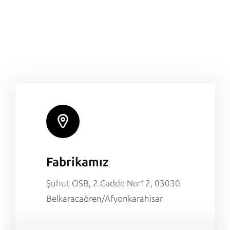
Fabrikamız
Şuhut OSB, 2.Cadde No:12, 03030
Belkaracaören/Afyonkarahisar