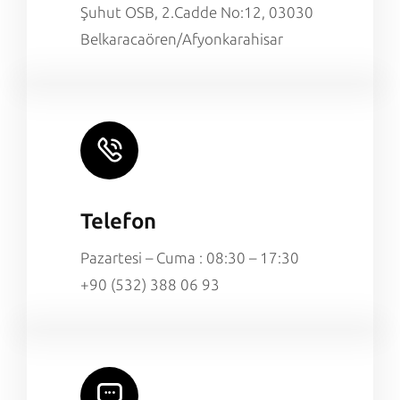
Şuhut OSB, 2.Cadde No:12, 03030
Belkaracaören/Afyonkarahisar
Telefon
Pazartesi – Cuma : 08:30 – 17:30
+90 (532) 388 06 93