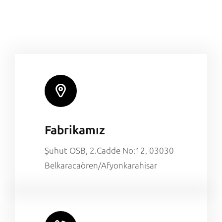
Fabrikamız
Şuhut OSB, 2.Cadde No:12, 03030
Belkaracaören/Afyonkarahisar