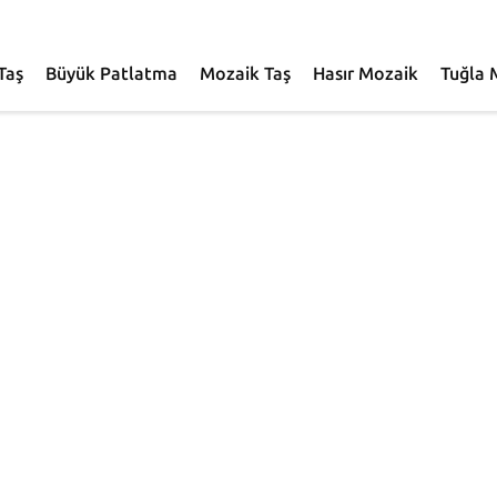
Taş
Büyük Patlatma
Mozaik Taş
Hasır Mozaik
Tuğla 