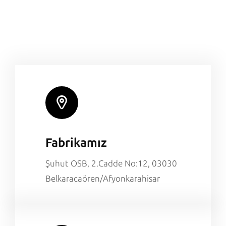
Fabrikamız
Şuhut OSB, 2.Cadde No:12, 03030
Belkaracaören/Afyonkarahisar