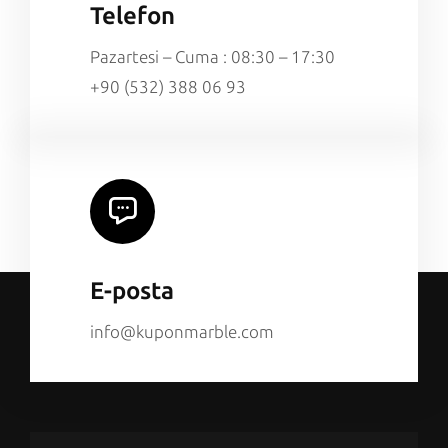
Telefon
Pazartesi – Cuma : 08:30 – 17:30
+90 (532) 388 06 93
E-posta
info@kuponmarble.com