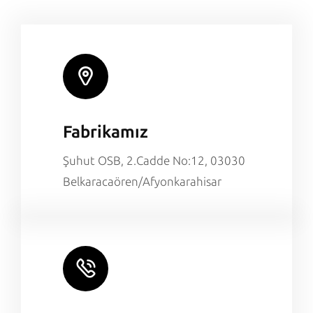
Fabrikamız
Şuhut OSB, 2.Cadde No:12, 03030
Belkaracaören/Afyonkarahisar