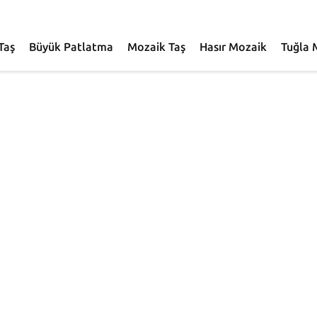
Taş
Büyük Patlatma
Mozaik Taş
Hasır Mozaik
Tuğla 