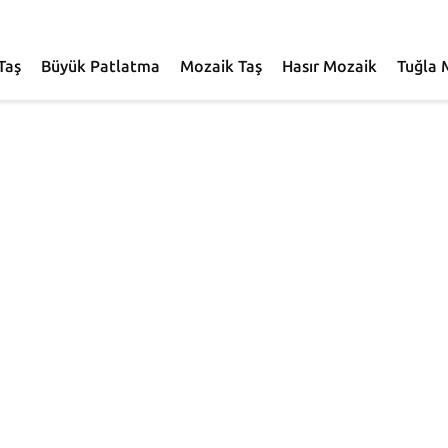
Taş
Büyük Patlatma
Mozaik Taş
Hasır Mozaik
Tuğla 