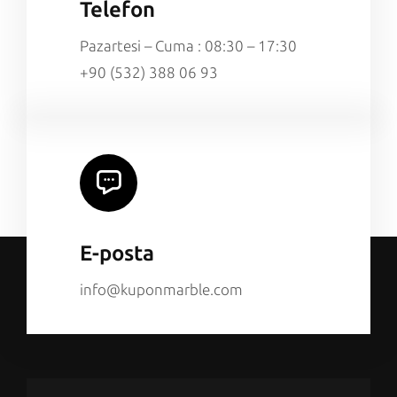
Telefon
Pazartesi – Cuma : 08:30 – 17:30
+90 (532) 388 06 93
E-posta
info@kuponmarble.com