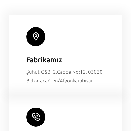
Fabrikamız
Şuhut OSB, 2.Cadde No:12, 03030
Belkaracaören/Afyonkarahisar