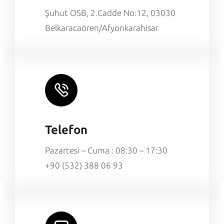
Şuhut OSB, 2.Cadde No:12, 03030
Belkaracaören/Afyonkarahisar
Telefon
Pazartesi – Cuma : 08:30 – 17:30
+90 (532) 388 06 93